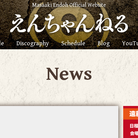
Masaaki Endoh Official Website
le
Discography
Schedule
Blog
YouT
News