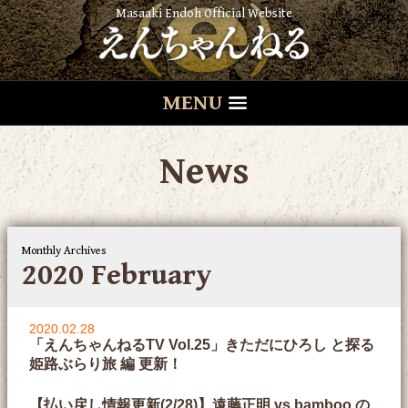
Masaaki Endoh Official Website
MENU
News
Monthly Archives
2020 February
2020.02.28
「えんちゃんねるTV Vol.25」きただにひろし と探る
姫路ぶらり旅 編 更新！
【払い戻し情報更新(2/28)】遠藤正明 vs bamboo の