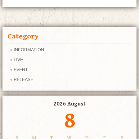
Category
INFORMATION
LIVE
EVENT
RELEASE
2026 August
8
S
M
T
W
T
F
S