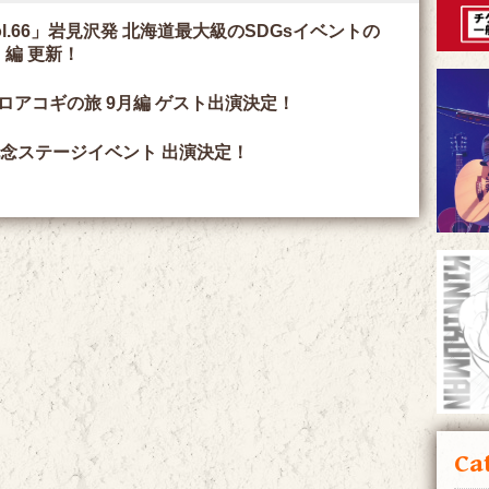
ol.66」岩見沢発 北海道最大級のSDGsイベントの
編 更新！
ソロアコギの旅 9月編 ゲスト出演決定！
記念ステージイベント 出演決定！
Ca