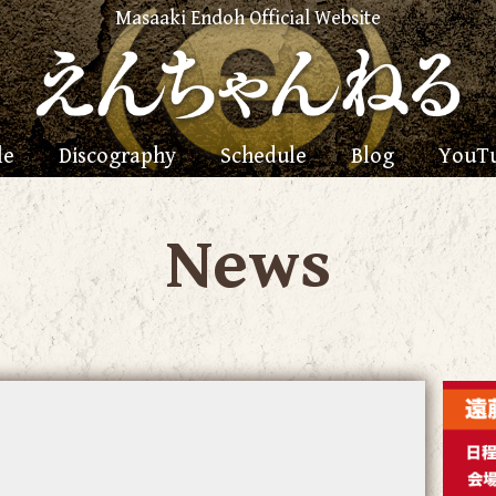
Masaaki Endoh Official Website
le
Discography
Schedule
Blog
YouT
News