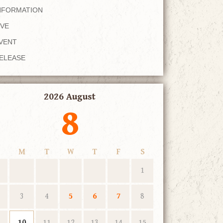
NFORMATION
IVE
VENT
ELEASE
2026 August
8
M
T
W
T
F
S
1
3
4
5
6
7
8
10
11
12
13
14
15