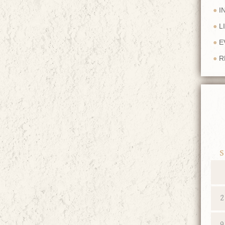
I
L
E
R
S
2
9