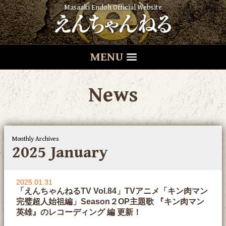
Masaaki Endoh Official Website
MENU
News
Monthly Archives
2025 January
2025.01.31
「えんちゃんねるTV Vol.84」TVアニメ「キン肉マン
完璧超人始祖編」Season２OP主題歌 『キン肉マン
英雄』のレコーディング 編 更新！