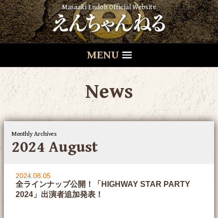
Masaaki Endoh Official Website
MENU
News
Monthly Archives
2024 August
2024.08.05
全ラインナップ公開！「HIGHWAY STAR PARTY
2024」出演者追加発表！