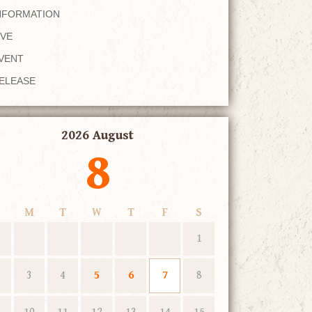
NFORMATION
IVE
VENT
ELEASE
2026 August
8
M
T
W
T
F
S
1
3
4
5
6
7
8