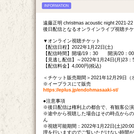
INFORMATION
遠藤正明 christmas acoustic night 2021-22 
後日配信となるオンラインライブ視聴チケ
▼オンライン視聴チケット
【配信日程】2022年1月22日(土)
【配信時間】開場/19：30 開演/20：00
【見逃し配信】～2022年1月24日(月)23：
【配信料金】4,000円(税込)
＜チケット販売期間＞2021年12月29日（水）
※イープラスにて販売
https://eplus.jp/endohmasaaki-st/
●注意事項
※後日配信は権利上の都合で、有観客公演
※途中から視聴した場合はその時点からの
ん
※視聴可能期間：2022年1月22日(土)20:
理を行いますのでご覧いただけない時間が