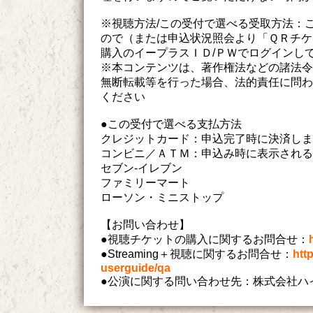
※視聴方法/この受付で選べる受取方法：
ので（または申込状況照会より「ＱＲチケ
購入のイープラスＩＤ/ＰＷでログインし
※本コンテンツは、著作権法などの諸法令
無断転載等を行った場合、法的責任に問わ
ください
●この受付で選べる支払方法
クレジットカード：申込完了時に決済しま
コンビニ／ＡＴＭ：申込み時に表示される
セブン-イレブン
ファミリーマート
ローソン・ミニストップ
【お問い合わせ】
●視聴チケットの購入に関するお問合せ：
●Streaming＋視聴に関するお問合せ：
htt
userguide/qa
●公演に関する問い合わせ先：株式会社ハ