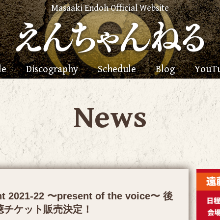
Masaaki Endoh Official Website
le
Discography
Schedule
Blog
YouT
News
 2021-22 〜present of the voice〜 後
聴チケット販売決定！