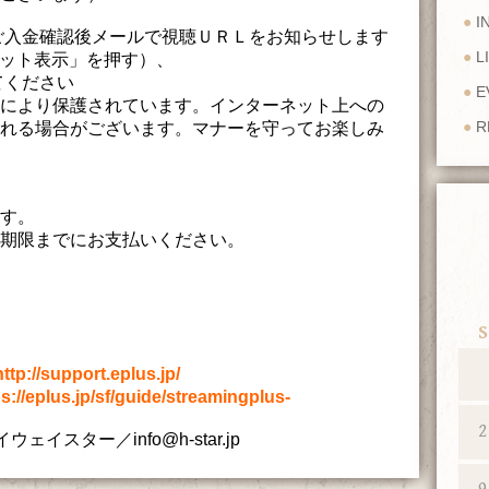
I
ご入金確認後メールで視聴ＵＲＬをお知らせします
L
ット表示」を押す）、
てください
E
により保護されています。インターネット上への
R
れる場合がございます。マナーを守ってお楽しみ
す。
期限までにお支払いください。
S
http://support.eplus.jp/
ps://eplus.jp/sf/guide/streamingplus-
2
イウェイスター／
info@h-star.jp