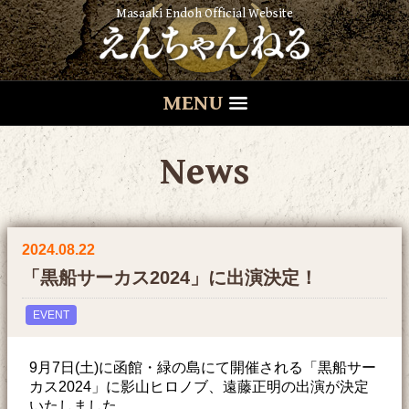
Masaaki Endoh Official Website
MENU
News
2024.08.22
「黒船サーカス2024」に出演決定！
EVENT
9月7日(土)に函館・緑の島にて開催される「黒船サー
カス2024」に影山ヒロノブ、遠藤正明の出演が決定
いたしました。