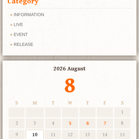
Category
INFORMATION
LIVE
EVENT
RELEASE
2026 August
8
S
M
T
W
T
F
S
1
2
3
4
5
6
7
8
9
10
11
12
13
14
15