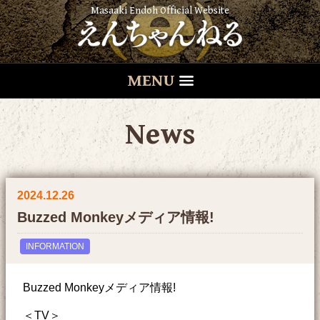
Masaaki Endoh Official Website
MENU
News
2024.12.26
Buzzed Monkeyメディア情報!
INFORMATION
Buzzed Monkeyメディア情報!
＜TV＞