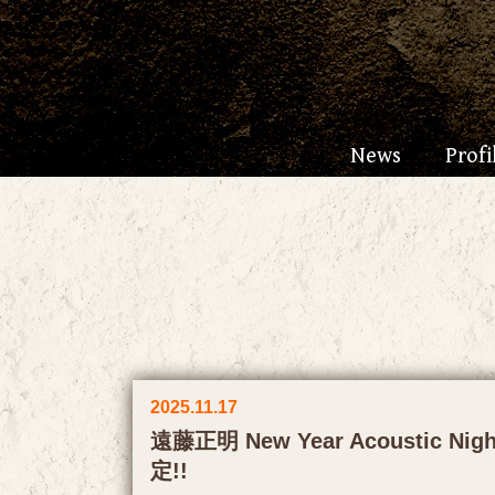
News
Profi
2025.11.17
遠藤正明 New Year Acoustic Nigh
定!!