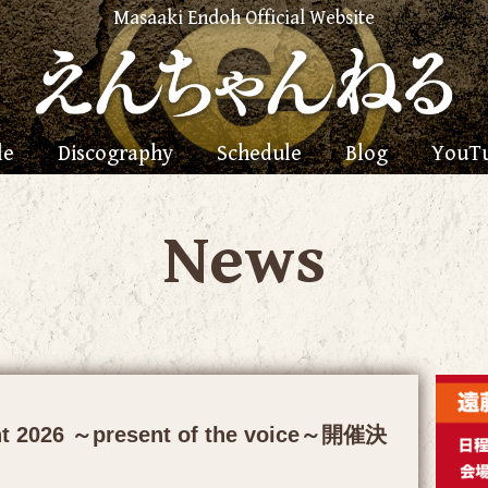
Masaaki Endoh Official Website
le
Discography
Schedule
Blog
YouT
News
t 2026 ～present of the voice～開催決