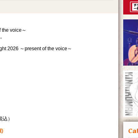
f the voice～
。
2026 ～present of the voice～
/税込）
Ca
)