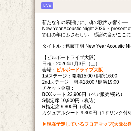
LIVE
新たな年の幕開けに、魂の歌声が響く──
New Year Acoustic Night 2026 ～present o
節目の年にふさわしい、感謝の音がここに
タイトル：遠藤正明 New Year Acoustic Night 
【ビルボードライブ大阪】
日程：2026年1月3日（土）
会場：
ビルボードライブ大阪
1stステージ：開場15:00 / 開演16:00
2ndステージ：開場18:00 / 開演19:00
チケット金額：
BOXシート 22,900円（ペア販売/税込）
S指定席 10,900円（税込）
R指定席 9,800円（税込
カジュアルシート 9,300円（1ドリンク付
▶︎現在予定しているフロアマップ(大阪公演