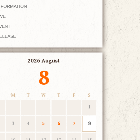
NFORMATION
IVE
VENT
ELEASE
2026 August
8
M
T
W
T
F
S
1
3
4
5
6
7
8