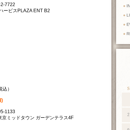
-7722
I
ービスPLAZA ENT B2
L
E
R
S
/税込）
)
-1133
2
号 東京ミッドタウン ガーデンテラス4F