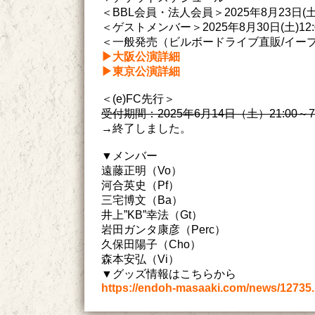
＜BBL会員・法人会員＞2025年8月23日(土
＜ゲストメンバー＞2025年8月30日(土)12
＜一般発売（ビルボードライブ直販/イープラス
▶︎大阪公演詳細
▶︎東京公演詳細
＜(e)FC先行＞
受付期間：2025年6月14日（土）21:00～7
→終了しました。
▼メンバー
遠藤正明（Vo）
河合英史（Pf）
三宅博文（Ba）
井上”KB”幸法（Gt）
岩田ガンタ康彦（Perc）
久保田陽子（Cho）
森本安弘（Vi）
▼グッズ情報はこちらから
https://endoh-masaaki.com/news/12735.