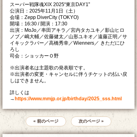
スーパー戦隊魂XIX 2025“東京DAY1”
公演日：2025年11月1日（土）
会場：Zepp DiverCity (TOKYO)
開場：16:30 / 開演：17:30
出演：MoJo／串田アキラ／宮内タカユキ／影山ヒロ
ノブ／嶋大輔／佐藤健太／山形ユキオ／遠藤正明／サ
イキックラバー／高橋秀幸／Wienners／ きただにひ
ろし
司会：ショッカーＯ野
※出演者名は主題歌の発表順です。
※出演者の変更・キャンセルに伴うチケットの払い戻
しはできません。
詳しくは
→
https://www.mmjp.or.jp/birthday/2025_sss.html
« 前のページ
次のページ »