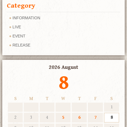
Category
INFORMATION
LIVE
EVENT
RELEASE
2026 August
8
S
M
T
W
T
F
S
1
2
3
4
5
6
7
8