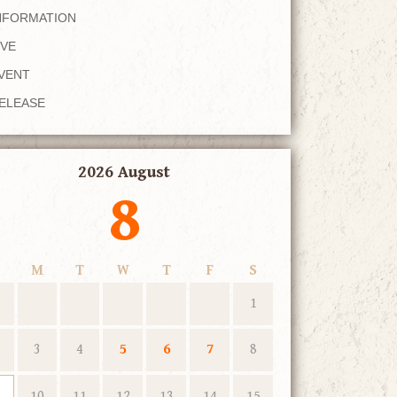
NFORMATION
IVE
VENT
ELEASE
2026 August
8
M
T
W
T
F
S
1
3
4
5
6
7
8
10
11
12
13
14
15