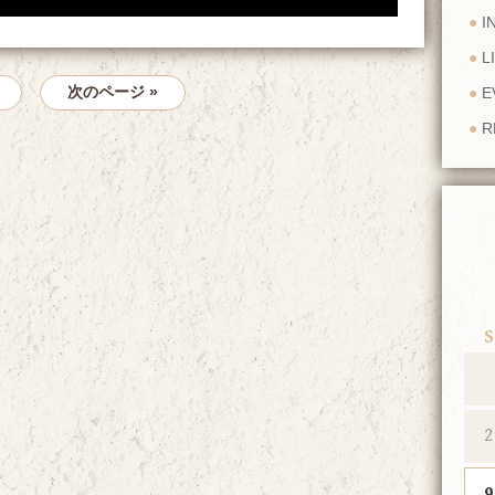
I
L
次のページ »
E
R
S
2
9