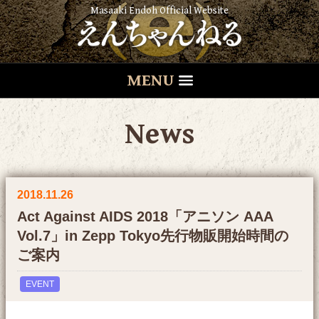
Masaaki Endoh Official Website
MENU
News
2018.11.26
Act Against AIDS 2018「アニソン AAA
Vol.7」in Zepp Tokyo先行物販開始時間の
ご案内
EVENT