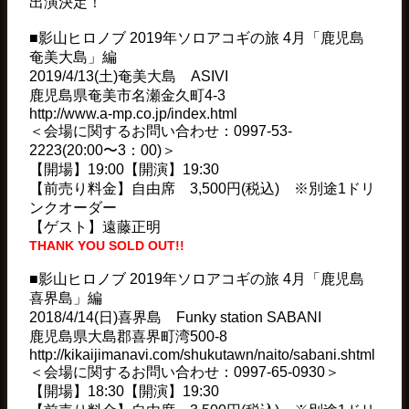
出演決定！
■影山ヒロノブ 2019年ソロアコギの旅 4月「鹿児島
奄美大島」編
2019/4/13(土)奄美大島 ASIVI
鹿児島県奄美市名瀬金久町4-3
http://www.a-mp.co.jp/index.html
＜会場に関するお問い合わせ：0997-53-
2223(20:00〜3：00)＞
【開場】19:00【開演】19:30
【前売り料金】自由席 3,500円(税込) ※別途1ドリ
ンクオーダー
【ゲスト】遠藤正明
THANK YOU SOLD OUT!!
■影山ヒロノブ 2019年ソロアコギの旅 4月「鹿児島
喜界島」編
2018/4/14(日)喜界島 Funky station SABANI
鹿児島県大島郡喜界町湾500-8
http://kikaijimanavi.com/shukutawn/naito/sabani.shtml
＜会場に関するお問い合わせ：0997-65-0930＞
【開場】18:30【開演】19:30