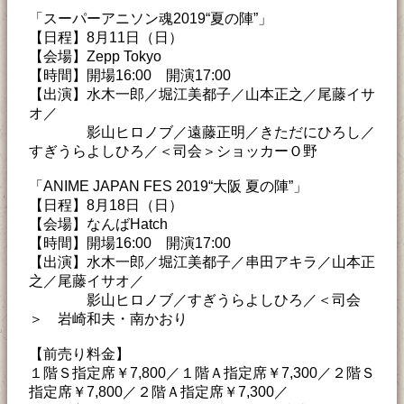
「スーパーアニソン魂2019“夏の陣”」
【日程】8月11日（日）
【会場】Zepp Tokyo
【時間】開場16:00 開演17:00
【出演】水木一郎／堀江美都子／山本正之／尾藤イサ
オ／
影山ヒロノブ／遠藤正明／きただにひろし／
すぎうらよしひろ／＜司会＞ショッカーＯ野
「ANIME JAPAN FES 2019“大阪 夏の陣”」
【日程】8月18日（日）
【会場】なんばHatch
【時間】開場16:00 開演17:00
【出演】水木一郎／堀江美都子／串田アキラ／山本正
之／尾藤イサオ／
影山ヒロノブ／すぎうらよしひろ／＜司会
＞ 岩崎和夫・南かおり
【前売り料金】
１階Ｓ指定席￥7,800／１階Ａ指定席￥7,300／２階Ｓ
指定席￥7,800／２階Ａ指定席￥7,300／