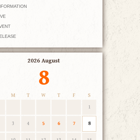
NFORMATION
IVE
VENT
ELEASE
2026 August
8
M
T
W
T
F
S
1
3
4
5
6
7
8