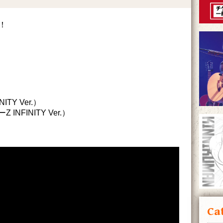
験！
TY Ver.）
NFINITY Ver.）
Ca