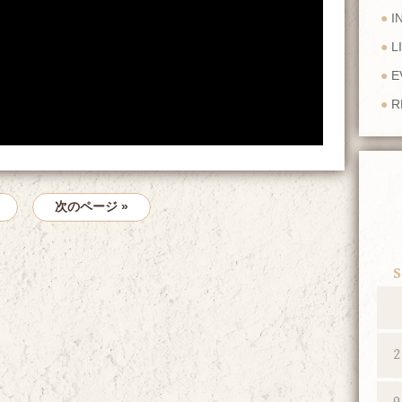
I
L
E
R
次のページ »
S
2