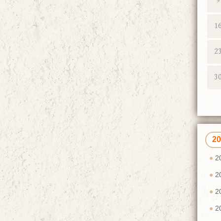
9
1
2
3
2
2
2
2
2