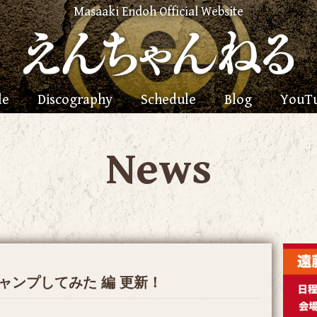
Masaaki Endoh Official Website
le
Discography
Schedule
Blog
YouT
News
キャンプしてみた 編 更新！