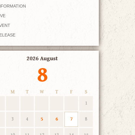
NFORMATION
IVE
VENT
ELEASE
2026 August
8
M
T
W
T
F
S
1
3
4
5
6
7
8