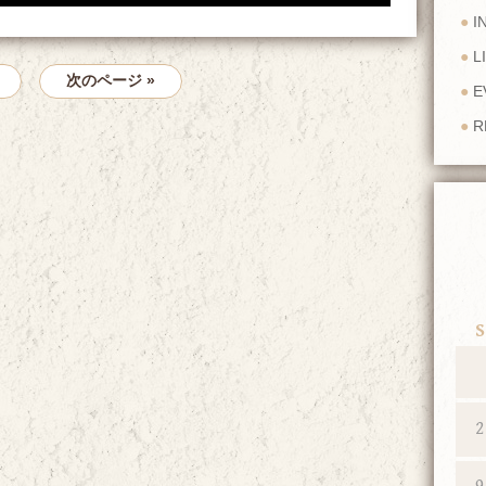
I
L
次のページ »
E
R
S
2