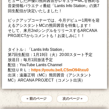
ビューした声優の熊田茜音がレギュラーMCを務める
音楽情報バラエティ番組「Lantis Info Station」の第7
回生配信が決定いたしました！
ピックアップコーナーでは、今月デビュー1周年を迎
えるアシスタントMCの熊田茜音を特集します！
そして、来月2ndシングルをリリースするARCANA
PROJECTからコメントも！お楽しみに！！
タイトル：「Lantis Info Station」
第7回生配信：1月19日（火）20:00スタート予定
放送日：毎月1回放送予定
配信：YouTube Lantis Channel
配信ＵＲＬ：
https://youtu.be/LC5mO94hxu0
出演：遠藤正明（MC）熊田茜音（アシスタント
MC）ARCANA PROJECT（コメント出演）
« 前のページ
次のページ »