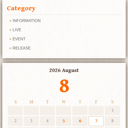
Category
INFORMATION
LIVE
EVENT
RELEASE
2026 August
8
S
M
T
W
T
F
S
1
2
3
4
5
6
7
8