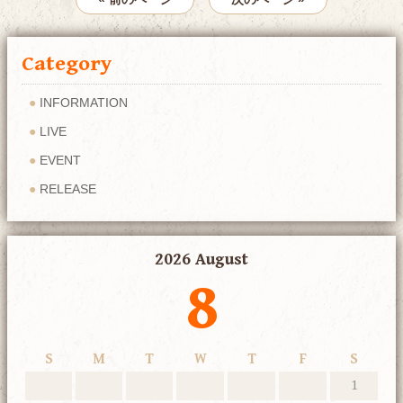
Category
INFORMATION
LIVE
EVENT
RELEASE
2026 August
8
S
M
T
W
T
F
S
1