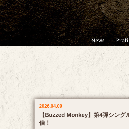
News
Profi
2026.04.09
【Buzzed Monkey】第4弾
信！