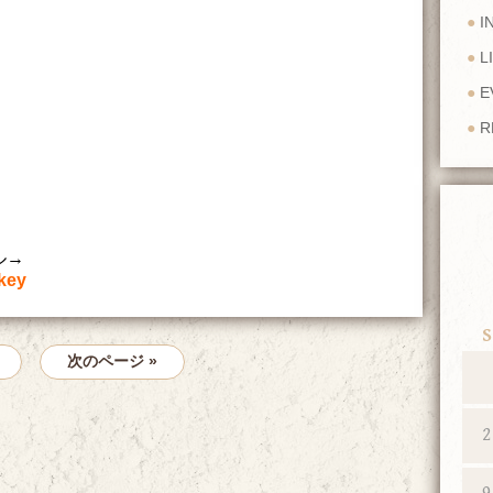
I
L
E
R
ネル→
key
S
次のページ »
2