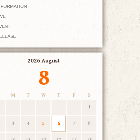
NFORMATION
IVE
VENT
ELEASE
2026 August
8
M
T
W
T
F
S
1
3
4
5
6
7
8