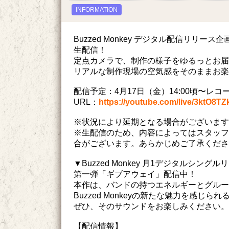
INFORMATION
Buzzed Monkey デジタル配信リリ
生配信！
定点カメラで、制作の様子をゆるっとお届
リアルな制作現場の空気感をそのままお楽
配信予定：4月17日（金）14:00頃〜レ
URL：
https://youtube.com/live/3ktO8T
※状況により延期となる場合がございます
※生配信のため、内容によってはスタッフ
合がございます。あらかじめご了承くださ
▼Buzzed Monkey 月1デジタルシング
第一弾「ギブアウェイ」配信中！
本作は、バンドの持つエネルギーとグルー
Buzzed Monkeyの新たな魅力を感じ
ぜひ、そのサウンドをお楽しみください。
【配信情報】