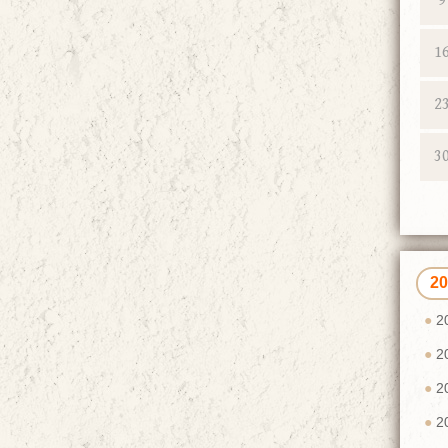
9
1
2
3
2
2
2
2
2