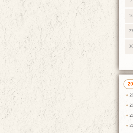
9
1
2
3
2
2
2
2
2