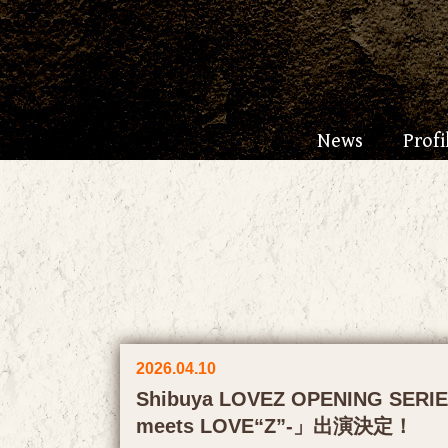
News
Profi
2026.04.10
Shibuya LOVEZ OPENING SERI
meets LOVE“Z”-」出演決定！