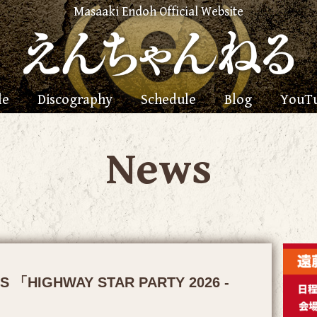
Masaaki Endoh Official Website
le
Discography
Schedule
Blog
YouT
News
ES 「HIGHWAY STAR PARTY 2026 -