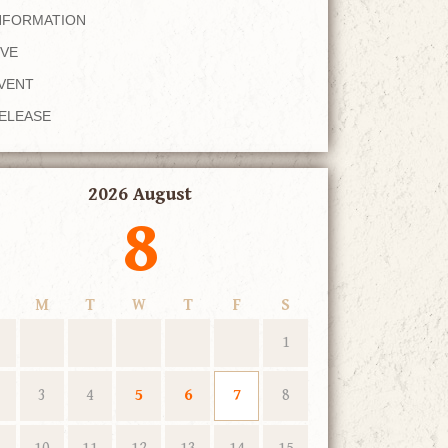
NFORMATION
IVE
VENT
ELEASE
2026 August
8
M
T
W
T
F
S
1
3
4
5
6
7
8