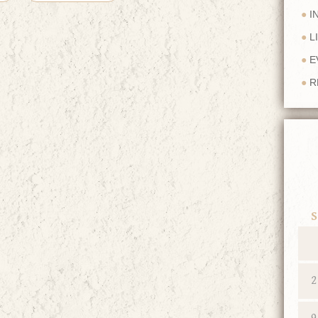
I
L
E
R
S
2