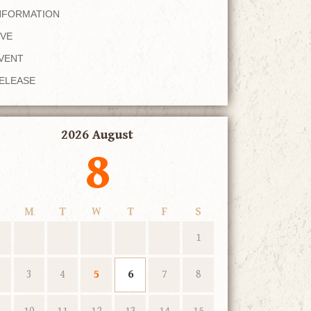
NFORMATION
IVE
VENT
ELEASE
2026 August
8
M
T
W
T
F
S
1
3
4
5
6
7
8