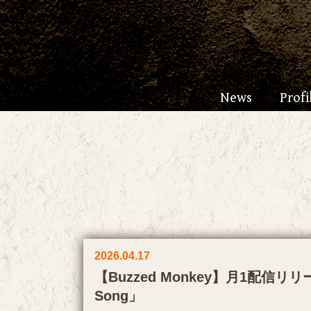
News
Profi
2026.04.17
【Buzzed Monkey】月1配信リ
Song」