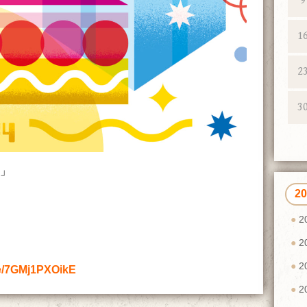
9
1
2
3
」
2
2
2
2
be/7GMj1PXOikE
2