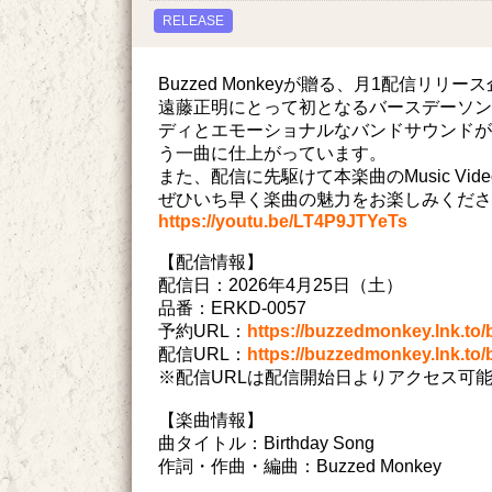
RELEASE
Buzzed Monkeyが贈る、月1配信リリース
遠藤正明にとって初となるバースデーソン
ディとエモーショナルなバンドサウンドが
う一曲に仕上がっています。
また、配信に先駆けて本楽曲のMusic Video（
ぜひいち早く楽曲の魅力をお楽しみくださ
https://youtu.be/LT4P9JTYeTs
【配信情報】
配信日：2026年4月25日（土）
品番：ERKD-0057
予約URL：
https://buzzedmonkey.lnk.to
配信URL：
https://buzzedmonkey.lnk.to
※配信URLは配信開始日よりアクセス可
【楽曲情報】
曲タイトル：Birthday Song
作詞・作曲・編曲：Buzzed Monkey