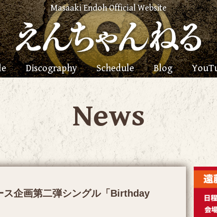
Masaaki Endoh Official Website
le
Discography
Schedule
Blog
YouT
News
リース企画第二弾シングル「Birthday