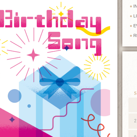
I
L
E
R
S
2