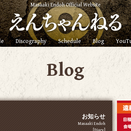
Masaaki Endoh Official Website
le
Discography
Schedule
Blog
YouT
Blog
お知らせ
Masaaki Endoh
[Diary]