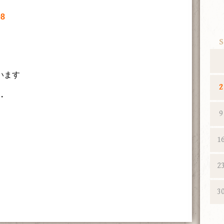
98
S
います
2
・
9
1
2
3