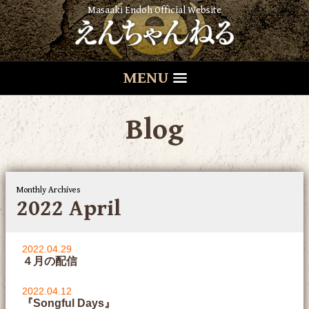
Masaaki Endoh Official Website
MENU
Blog
Monthly Archives
2022 April
2022.04.29
４月の配信
2022.04.12
『Songful Days』