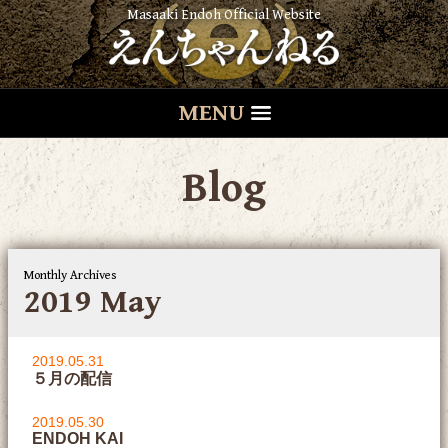
Masaaki Endoh Official Website
MENU
Blog
Monthly Archives
2019 May
2019.05.31
５月の配信
2019.05.30
ENDOH KAI