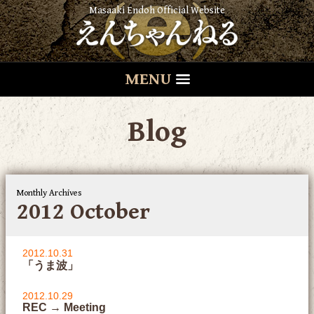
Masaaki Endoh Official Website
MENU
Blog
Monthly Archives
2012 October
2012.10.31
「うま波」
2012.10.29
REC → Meeting