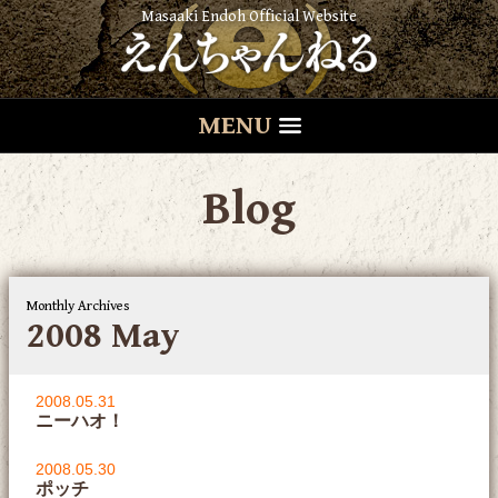
Masaaki Endoh Official Website
MENU
Blog
Monthly Archives
2008 May
2008.05.31
ニーハオ！
2008.05.30
ポッチ