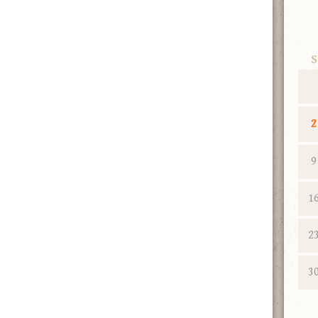
S
2
9
1
2
3