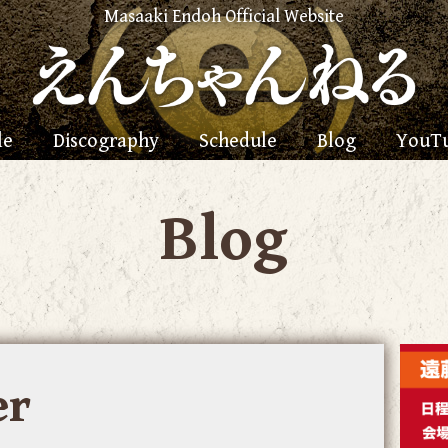
Masaaki Endoh Official Website
le
Discography
Schedule
Blog
YouT
Blog
er