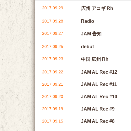
2017.09.29
広州 アコギ Rh
2017.09.28
Radio
2017.09.27
JAM 告知
2017.09.25
debut
2017.09.23
中国 広州 Rh
2017.09.22
JAM AL Rec #12
2017.09.21
JAM AL Rec #11
2017.09.20
JAM AL Rec #10
2017.09.19
JAM AL Rec #9
2017.09.15
JAM AL Rec #8