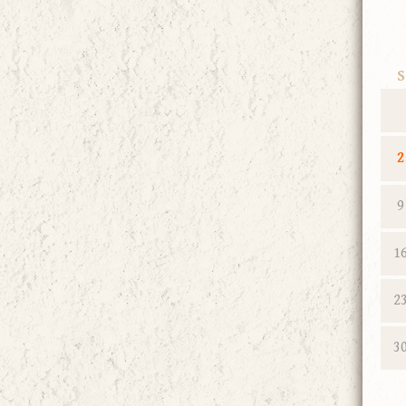
S
2
9
1
2
3