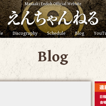
Masaaki Endoh Official Website
le
Discography
Schedule
Blog
YouT
Blog