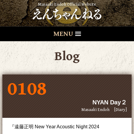
Masaaki Endoh Official Website
MENU
Blog
0108
NYAN Day２
Masaaki Endoh
[Diary]
『遠藤正明 New Year Acoustic Night 2024