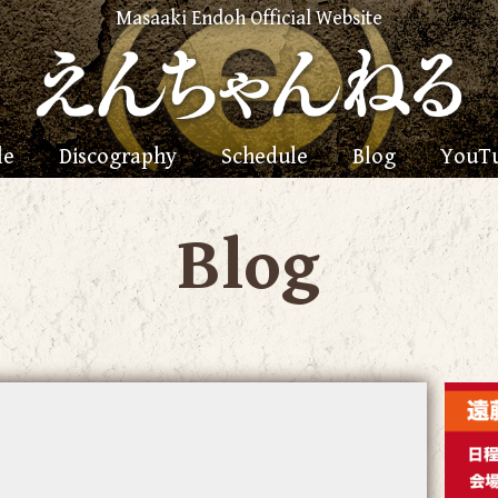
Masaaki Endoh Official Website
le
Discography
Schedule
Blog
YouT
Blog