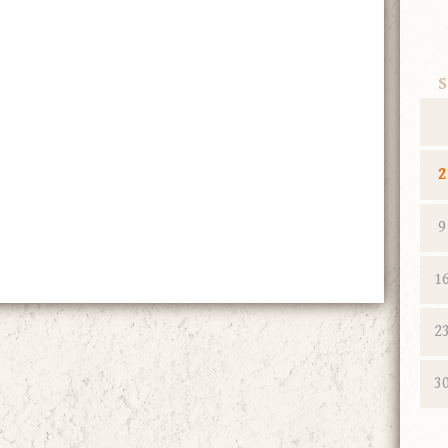
S
2
9
1
2
3