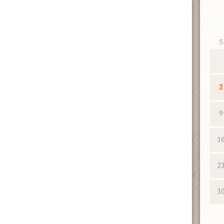
S
2
9
1
2
3