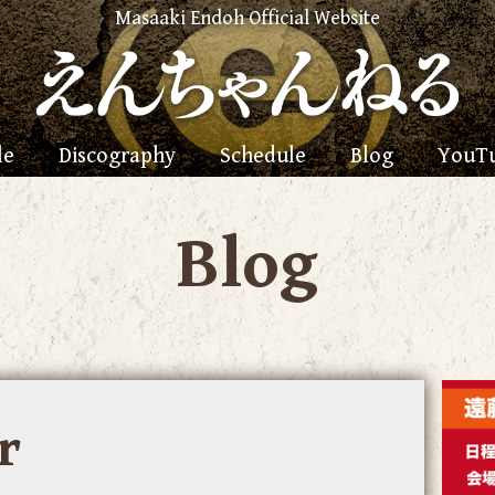
Masaaki Endoh Official Website
le
Discography
Schedule
Blog
YouT
Blog
r