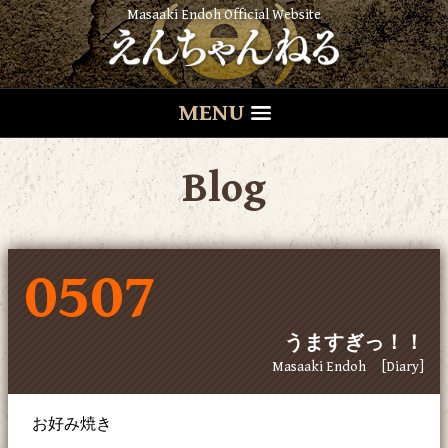
Masaaki Endoh Official Website
MENU
Blog
0507
うますぎっ！！
Masaaki Endoh
[Diary]
お好み焼き