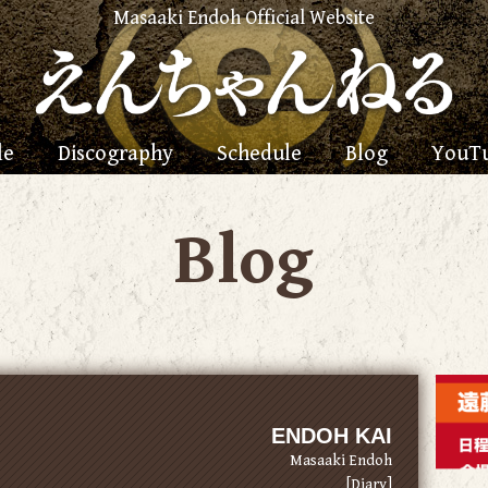
Masaaki Endoh Official Website
le
Discography
Schedule
Blog
YouT
Blog
ENDOH KAI
Masaaki Endoh
[Diary]