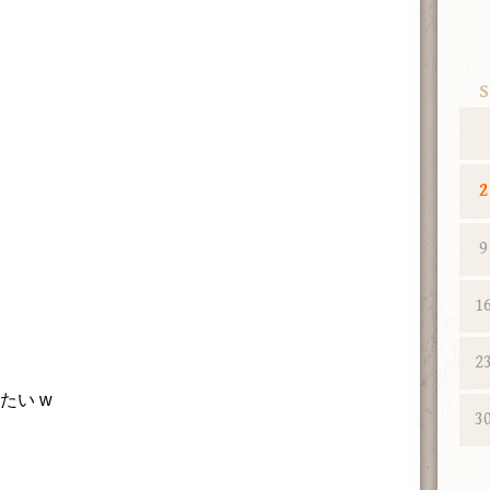
S
2
9
1
2
たい w
3