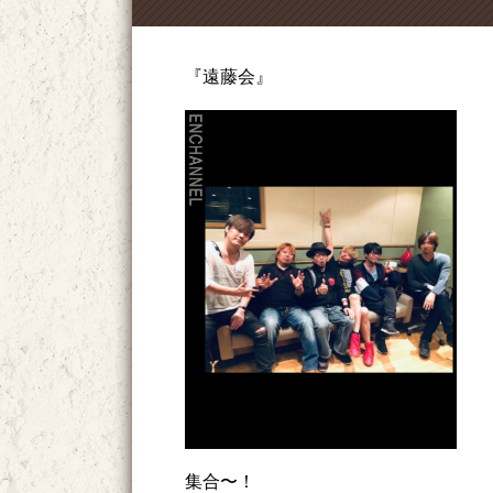
『遠藤会』
集合〜！