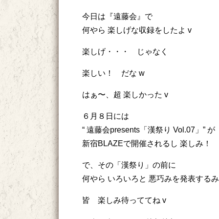
今日は『遠藤会』で
何やら 楽しげな収録をしたよ v
楽しげ・・・ じゃなく
楽しい！ だな w
はぁ〜、超 楽しかった v
６月８日には
“ 遠藤会presents「漢祭り Vol.07」” が
新宿BLAZEで開催されるし 楽しみ！
で、その「漢祭り」の前に
何やら いろいろと 悪巧みを発表するみ
皆 楽しみ待っててね v