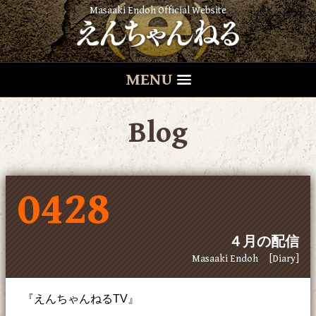
Masaaki Endoh Official Website
MENU
Blog
0428
４月の配信
Masaaki Endoh
[Diary]
『えんちゃんねるTV』