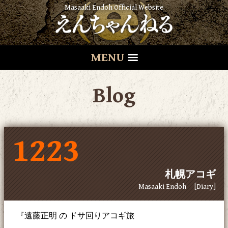
Masaaki Endoh Official Website
MENU
Blog
1223
札幌アコギ
Masaaki Endoh
[Diary]
『遠藤正明 の ドサ回りアコギ旅