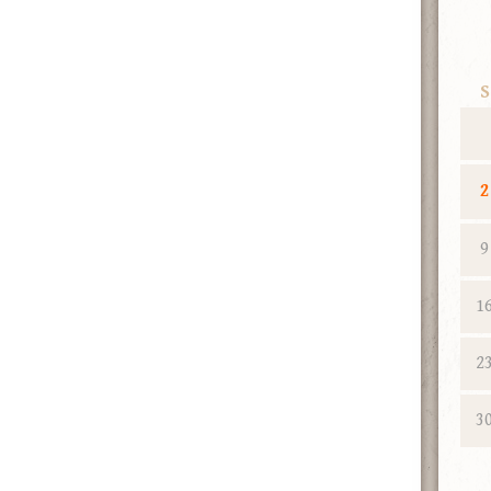
S
2
9
1
2
3