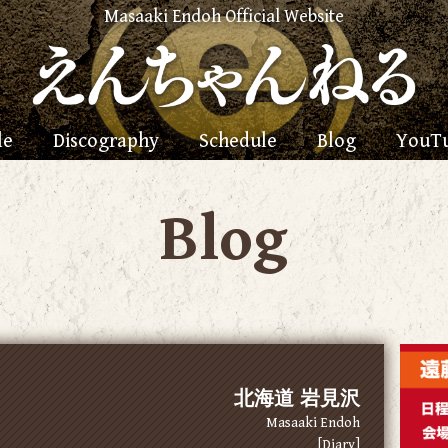
Masaaki Endoh Official Website
le
Discography
Schedule
Blog
YouT
Blog
北海道 岩見沢
Masaaki Endoh
[Diary]