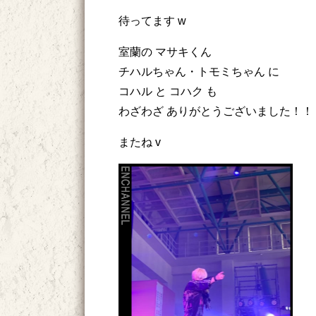
待ってます w
室蘭の マサキくん
チハルちゃん・トモミちゃん に
コハル と コハク も
わざわざ ありがとうございました！！
またね v