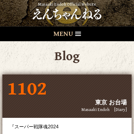
Masaaki Endoh Official Website
MENU
Blog
1102
東京 お台場
Masaaki Endoh
[Diary]
『スーパー戦隊魂2024