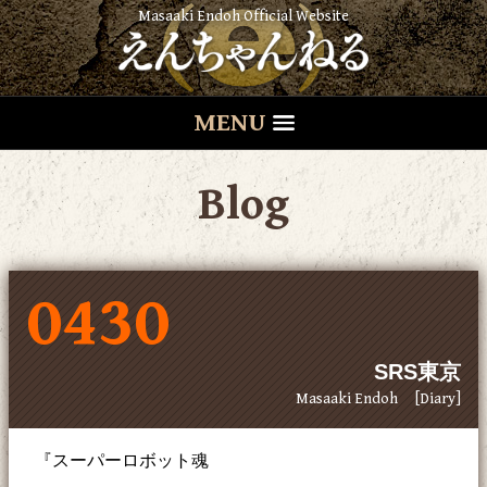
Masaaki Endoh Official Website
MENU
Blog
0430
SRS東京
Masaaki Endoh
[Diary]
『スーパーロボット魂