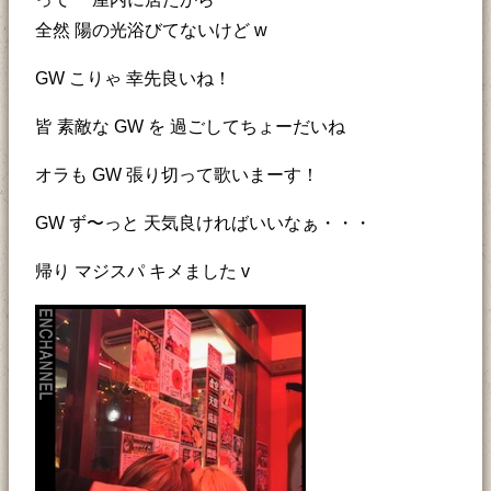
全然 陽の光浴びてないけど w
GW こりゃ 幸先良いね！
皆 素敵な GW を 過ごしてちょーだいね
オラも GW 張り切って歌いまーす！
GW ず〜っと 天気良ければいいなぁ・・・
帰り マジスパ キメました v