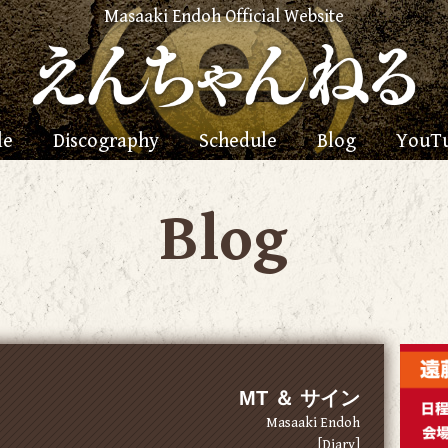
Masaaki Endoh Official Website
le
Discography
Schedule
Blog
YouT
Blog
MT ＆ サイン
Masaaki Endoh
[Diary]