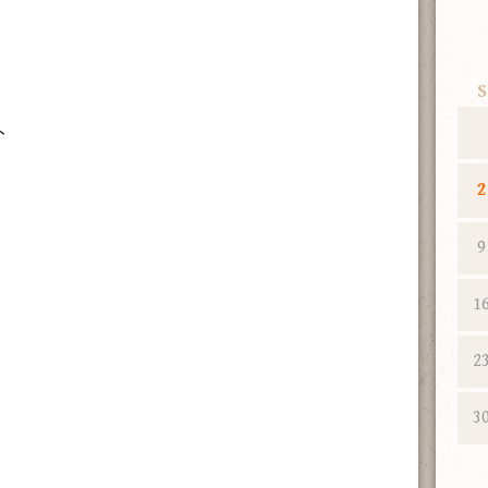
S
ト
2
9
1
2
3