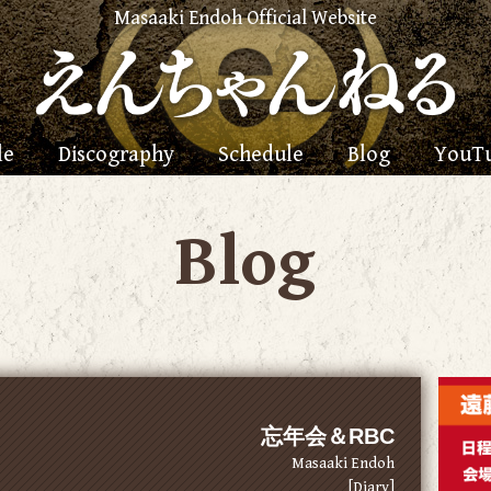
Masaaki Endoh Official Website
le
Discography
Schedule
Blog
YouT
Blog
忘年会＆RBC
Masaaki Endoh
[Diary]