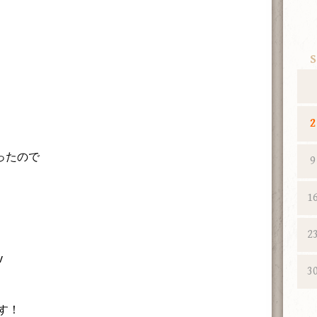
S
2
ったので
9
1
2
v
3
す！