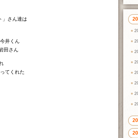
ト」さん達は
2
2
ク今井くん
2
岩田さん
2
2
れ
合ってくれた
2
2
2
2
2
2