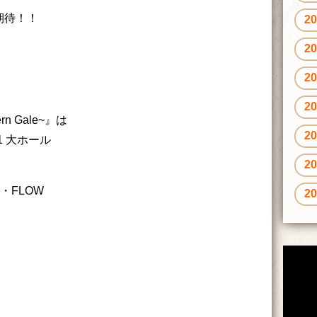
御期待！！
2
2
2
2
n Gale~』は
2
1 大ホール
2
O・FLOW
2