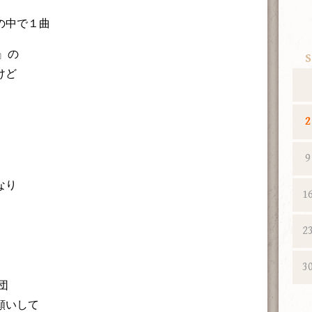
』の中で１曲
』の
S
けど
2
9
なり
1
2
3
団
願いして