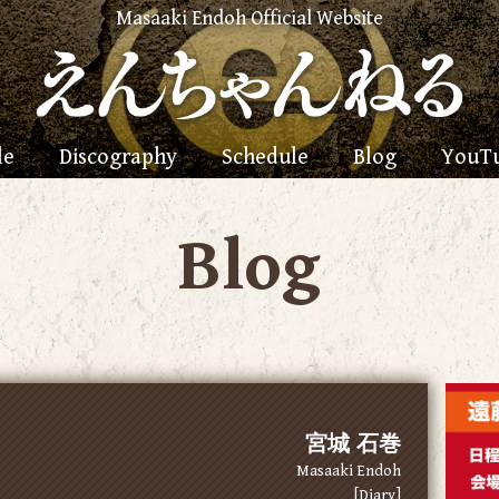
Masaaki Endoh Official Website
le
Discography
Schedule
Blog
YouT
Blog
宮城 石巻
Masaaki Endoh
[Diary]