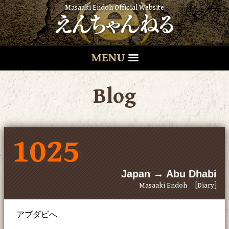
Masaaki Endoh Official Website
MENU
Blog
1025
Japan → Abu Dhabi
Masaaki Endoh
[Diary]
アブダビへ