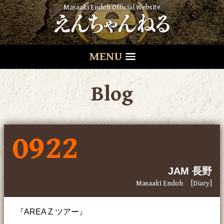
Masaaki Endoh Official Website
MENU
Blog
0922
JAM 長野
Masaaki Endoh
[Diary]
『AREA Z ツアー』