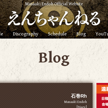
Masaaki Endoh Official Website
le
Discography
Schedule
Blog
YouT
Blog
石巻Rh
Masaaki Endoh
[Diary]