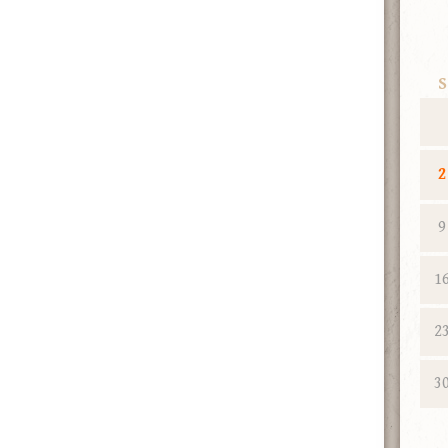
S
2
9
1
2
3