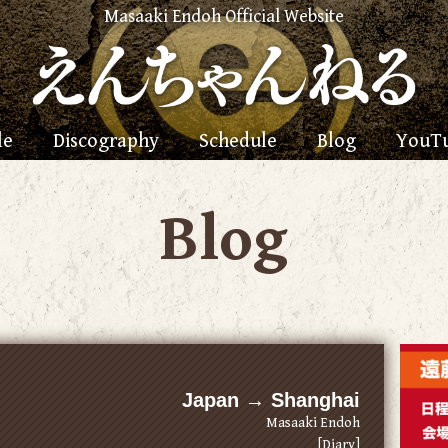
Masaaki Endoh Official Website
le
Discography
Schedule
Blog
YouT
Blog
Japan → Shanghai
Masaaki Endoh
[Diary]