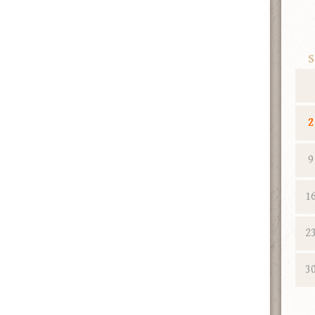
S
2
9
1
2
3