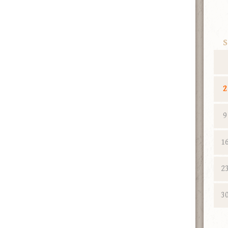
S
2
9
1
2
3