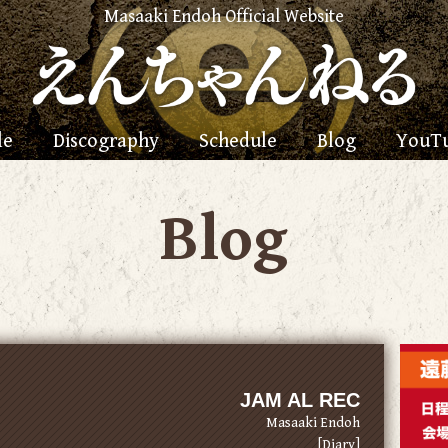
Masaaki Endoh Official Website
le
Discography
Schedule
Blog
YouT
Blog
JAM AL REC
Masaaki Endoh
[Diary]