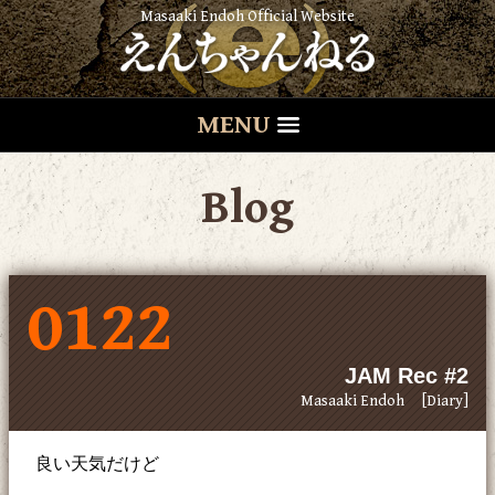
Masaaki Endoh Official Website
MENU
Blog
0122
JAM Rec #2
Masaaki Endoh
[Diary]
良い天気だけど