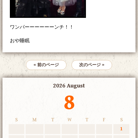
ワンパーーーーーーンチ！！
おや睡眠
« 前のページ
次のページ »
2026 August
8
S
M
T
W
T
F
S
1