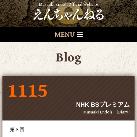
Masaaki Endoh Official Website
MENU
Blog
1115
NHK BSプレミアム
Masaaki Endoh
[Diary]
第３回