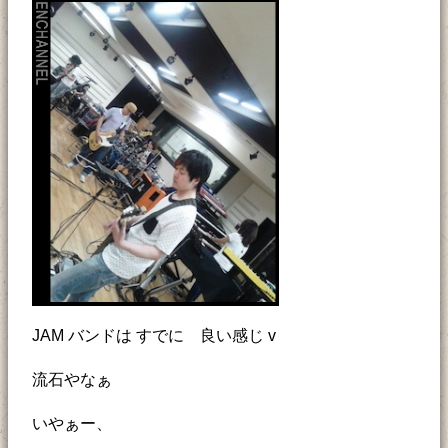
JAM バンドは すでに 良い感じ v
流石やなぁ
いやぁー、