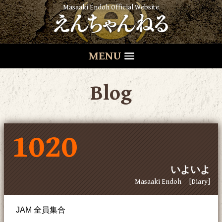
Masaaki Endoh Official Website
MENU
Blog
1020
いよいよ
Masaaki Endoh
[Diary]
JAM 全員集合