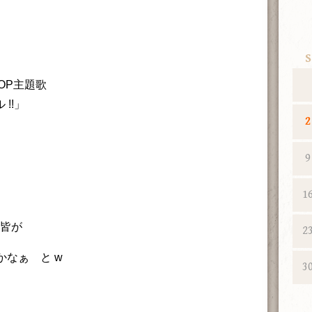
S
OP主題歌
!!」
2
9
1
 皆が
2
るかなぁ と w
3