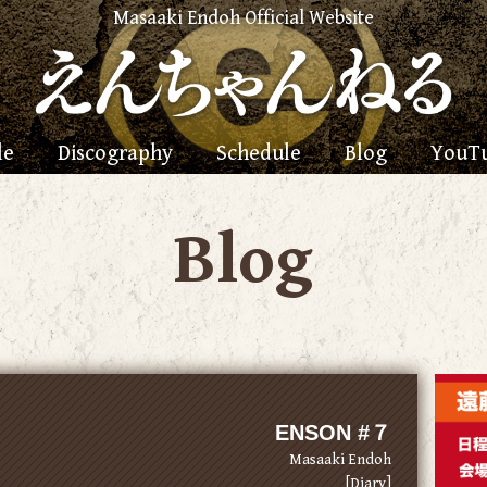
Masaaki Endoh Official Website
le
Discography
Schedule
Blog
YouT
Blog
ENSON #７
Masaaki Endoh
[Diary]