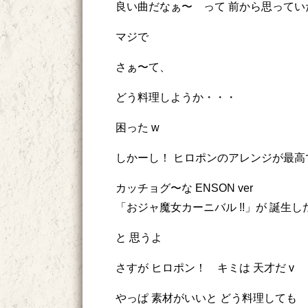
良い曲だなぁ〜 って 前から思ってい
マジで
さぁ〜て、
どう料理しようか・・・
困った w
しかーし！ ヒロポンのアレンジが最高
カッチョグ〜な ENSON ver
「おジャ魔女カーニバル !!」が 誕生し
と 思うよ
さすが ヒロポン！ キミは 天才だ v
やっぱ 素材がいいと どう料理しても